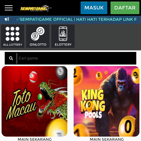
Beranda
MASUK
DAFTAR
✅SEMPATIGAME OFFICIAL | HATI HATI TERHADAP LINK 
Sports
BARU
PROMO
Live Casino
BARU
IDNLOTTO
ELOTTERY
IDNPoker
ALL LOTTERY
BARU
Slots
PROMO
IDNLIVE
BARU
Stream N Spin
Arcade
PROMO
Table Games
Lottery
BARU
PROMO
IDNRaffle
MAIN SEKARANG
MAIN SEKARANG