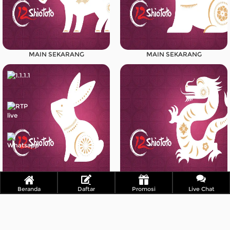
MAIN SEKARANG
MAIN SEKARANG
MAIN SEKARANG
MAIN SEKARANG
Beranda
Daftar
Promosi
Live Chat