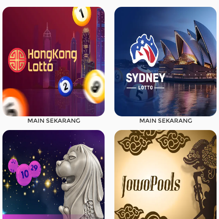
Referral
Promosi
Hubungi Kami
Live Chat
Pengaduan Customer
Pilih Bahasa:
MAIN SEKARANG
MAIN SEKARANG
MASUK
DAFTAR
&copy; Sempatigame : Link Masuk , Daftar atau
Log In | Provider IDN No.1 Terbaik Indonesia. Hak
Cipta Dilindungi.