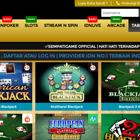
Lupa Kata Sandi ?
Hubungi K
BARU
BARU
PROMO
PROMO
DNPOKER
SLOTS
STREAM N SPIN
IDNLIVE
ARCADE
TAB
✅SEMPATIGAME OFFICIAL | HATI HATI TERHADAP 
, DAFTAR ATAU LOG IN | PROVIDER IDN NO.1 TERBAIK I
 Blackjack
Multihand Blackjack
Blackjack 3 