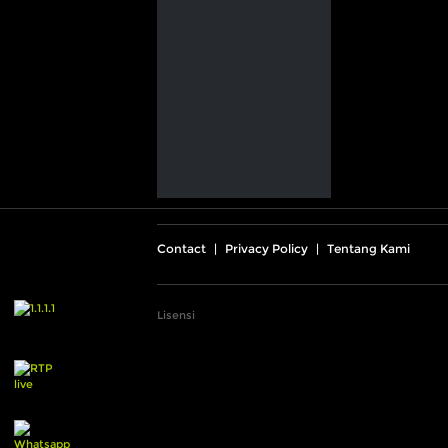
Contact
|
Privacy Policy
|
Tentang Kami
Lisensi