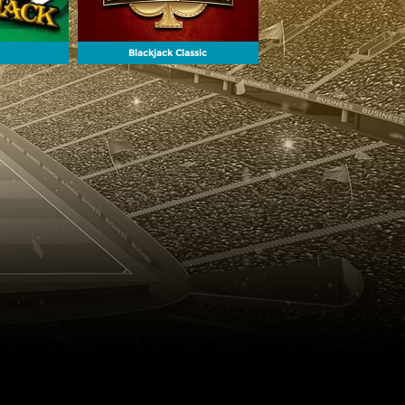
k
Blackjack Classic