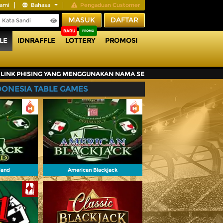
ami
Bahasa
Pengaduan Customer
DAFTAR
BARU
PROMO
LE
IDNRAFFLE
LOTTERY
PROMOSI
LINK PHISING YANG MENGGUNAKAN NAMA SEMPATIGAME
✅SEMPAT
NDONESIA TABLE GAMES
Hand
American Blackjack