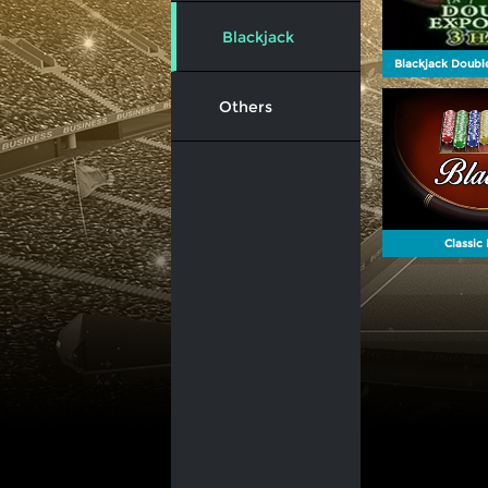
Blackjack
Blackjack Doubl
Others
Classic